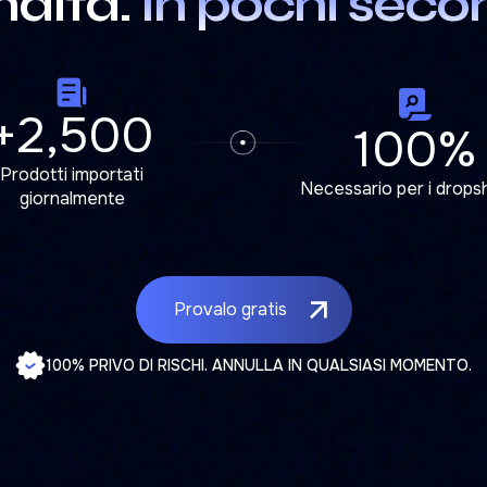
ndita.
In pochi secon
+2,500
100%
Prodotti importati
Necessario per i drops
giornalmente
Provalo gratis
100% PRIVO DI RISCHI. ANNULLA IN QUALSIASI MOMENTO.