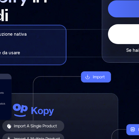
i
uzione nativa
Se hai
e da usare