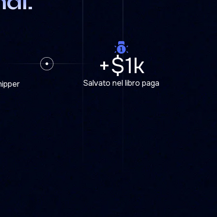
di.
+$1k
Salvato nel libro paga
hipper