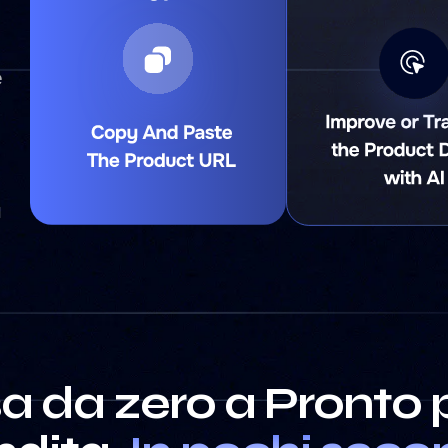
e
I
a da zero a Pronto p