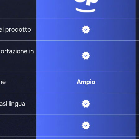
el prodotto
portazione in
one
Ampio
asi lingua