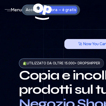
Menu
Accedi
Inizia ora — è gratis
🚀 Now You Ca
UTILIZZATO DA OLTRE 15.000+ DROPSHIPPER
Copia e incoll
prodotti sul t
Negozio Shop