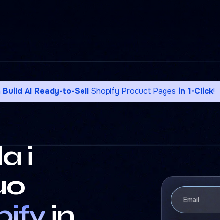
n
Build AI Ready-to-Sell
Shopify Product Pages
in 1-Click
!
a i
uo
ify
in